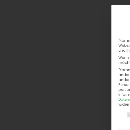
Conte
"Komm 
Websit
und Ih
Wenn S
möchte
"Komm 
andere
andere
Person
Home
Content-Market
person
Inform
Daten
wider
Es fo