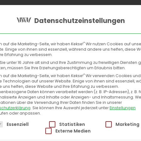
Home
Suchmaschinen
Social
C
Datenschutzeinstellungen
nt Marketing A
auf die Marketing-Seite, wir haben Kekse!" Wir nutzen Cookies auf unse
e. Einige von ihnen sind essenziell, während andere uns helfen, diese W
Dortmund
re Erfahrung zu verbessern.
ie unter 16 Jahre alt sind und Ihre Zustimmung zu freiwilligen Diensten
n, müssen Sie Ihre Erziehungsberechtigten um Erlaubnis bitten.
auf die Marketing-Seite, wir haben Kekse!" Wir verwenden Cookies und
 Technologien auf unserer Website. Einige von ihnen sind essenziell, 
 uns helfen, diese Website und Ihre Erfahrung zu verbessern.
enbezogene Daten können verarbeitet werden (z. B. IP-Adressen), z. B. f
ing | Content Marketing Agentur Dortmund
Content Mark
alisierte Anzeigen und Inhalte oder Anzeigen- und Inhaltsmessung.
We
ationen über die Verwendung Ihrer Daten finden Sie in unserer
schutzerklärung
.
Sie können Ihre Auswahl jederzeit unter
Einstellungen
rufen oder anpassen.
lgt eine Liste der Service-Gruppen, für die eine Einwillig
Essenziell
Statistiken
Marketing
Externe Medien