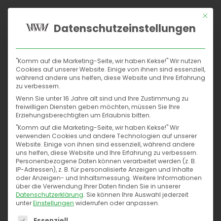
Mit di
Datenschutzeinstellungen
Home
"Komm auf die Marketing-Seite, wir haben Kekse!" Wir nutzen
Suchmaschinen
Cookies auf unserer Website. Einige von ihnen sind essenziell,
M. Wintgens Marketing/SEO Agentur
während andere uns helfen, diese Website und Ihre Erfahrung
Dortmund
zu verbessern.
Social
Wenn Sie unter 16 Jahre alt sind und Ihre Zustimmung zu
freiwilligen Diensten geben möchten, müssen Sie Ihre
Content
Erziehungsberechtigten um Erlaubnis bitten.
Home
M. Wintgens Marketing/SEO Agentur Dortmund
"Komm auf die Marketing-Seite, wir haben Kekse!" Wir
verwenden Cookies und andere Technologien auf unserer
Conversions
Website. Einige von ihnen sind essenziell, während andere
uns helfen, diese Website und Ihre Erfahrung zu verbessern.
Personenbezogene Daten können verarbeitet werden (z. B.
Kontakt
IP-Adressen), z. B. für personalisierte Anzeigen und Inhalte
oder Anzeigen- und Inhaltsmessung.
Weitere Informationen
über die Verwendung Ihrer Daten finden Sie in unserer
Datenschutzerklärung
.
Sie können Ihre Auswahl jederzeit
unter
Einstellungen
widerrufen oder anpassen.
Es folgt eine Liste der Service-Gruppen, für die eine
Essenziell