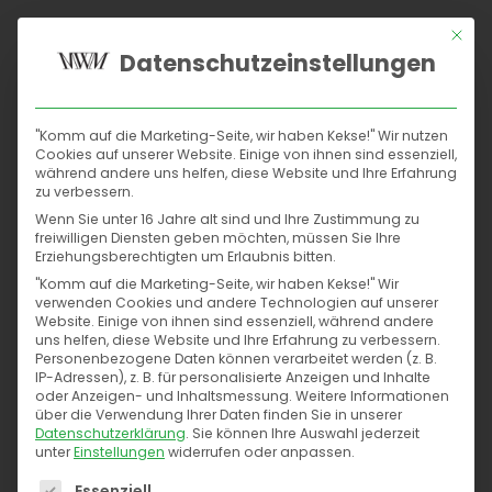
Mit di
Datenschutzeinstellungen
Home
"Komm auf die Marketing-Seite, wir haben Kekse!" Wir nutzen
Suchmaschinen
Social Media Marketing Agentur
Cookies auf unserer Website. Einige von ihnen sind essenziell,
während andere uns helfen, diese Website und Ihre Erfahrung
Dortmund
zu verbessern.
Social
Wenn Sie unter 16 Jahre alt sind und Ihre Zustimmung zu
freiwilligen Diensten geben möchten, müssen Sie Ihre
Content
Erziehungsberechtigten um Erlaubnis bitten.
Home
Online Marketing/SEO Agentur Dortmund
"Komm auf die Marketing-Seite, wir haben Kekse!" Wir
Social Media Marketing Agentur Dortmund
verwenden Cookies und andere Technologien auf unserer
Conversions
Website. Einige von ihnen sind essenziell, während andere
uns helfen, diese Website und Ihre Erfahrung zu verbessern.
Personenbezogene Daten können verarbeitet werden (z. B.
Kontakt
IP-Adressen), z. B. für personalisierte Anzeigen und Inhalte
oder Anzeigen- und Inhaltsmessung.
Weitere Informationen
über die Verwendung Ihrer Daten finden Sie in unserer
Datenschutzerklärung
.
Sie können Ihre Auswahl jederzeit
unter
Einstellungen
widerrufen oder anpassen.
Es folgt eine Liste der Service-Gruppen, für die eine
Essenziell