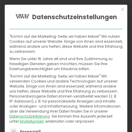
Mit di
Datenschutzeinstellungen
Home
"Komm auf die Marketing-Seite, wir haben Kekse!" Wir nutzen
Suchmaschinen
Cookies auf unserer Website. Einige von ihnen sind essenziell,
WordPress Webdesigner Dortmund
während andere uns helfen, diese Website und Ihre Erfahrung
zu verbessern.
Social
Wenn Sie unter 16 Jahre alt sind und Ihre Zustimmung zu
freiwilligen Diensten geben möchten, müssen Sie Ihre
Content
Home
Online Marketing/SEO Agentur Dortmund
Erziehungsberechtigten um Erlaubnis bitten.
WordPress Webdesigner Dortmund
"Komm auf die Marketing-Seite, wir haben Kekse!" Wir
verwenden Cookies und andere Technologien auf unserer
Conversions
Website. Einige von ihnen sind essenziell, während andere
uns helfen, diese Website und Ihre Erfahrung zu verbessern.
Personenbezogene Daten können verarbeitet werden (z. B.
Kontakt
IP-Adressen), z. B. für personalisierte Anzeigen und Inhalte
oder Anzeigen- und Inhaltsmessung.
Weitere Informationen
über die Verwendung Ihrer Daten finden Sie in unserer
Datenschutzerklärung
.
Sie können Ihre Auswahl jederzeit
unter
Einstellungen
widerrufen oder anpassen.
Es folgt eine Liste der Service-Gruppen, für die eine
Essenziell