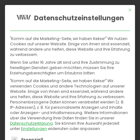
Mit di
Datenschutzeinstellungen
Home
"Komm auf die Marketing-Seite, wir haben Kekse!" Wir nutzen
Envato Themeforest WordPress
Suchmaschinen
Cookies auf unserer Website. Einige von ihnen sind essenziell,
Themes
während andere uns helfen, diese Website und Ihre Erfahrung
zu verbessern.
Social
Wenn Sie unter 16 Jahre alt sind und Ihre Zustimmung zu
Perfect way to Showcase Your Work
freiwilligen Diensten geben möchten, müssen Sie Ihre
Content
Erziehungsberechtigten um Erlaubnis bitten.
Home
Portfolio
"Komm auf die Marketing-Seite, wir haben Kekse!" Wir
verwenden Cookies und andere Technologien auf unserer
Conversions
Envato Themeforest WordPress Themes
Website. Einige von ihnen sind essenziell, während andere
uns helfen, diese Website und Ihre Erfahrung zu verbessern.
Personenbezogene Daten können verarbeitet werden (z. B.
Kontakt
IP-Adressen), z. B. für personalisierte Anzeigen und Inhalte
oder Anzeigen- und Inhaltsmessung.
Weitere Informationen
über die Verwendung Ihrer Daten finden Sie in unserer
Datenschutzerklärung
.
Sie können Ihre Auswahl jederzeit
unter
Einstellungen
widerrufen oder anpassen.
Es folgt eine Liste der Service-Gruppen, für die eine
Essenziell