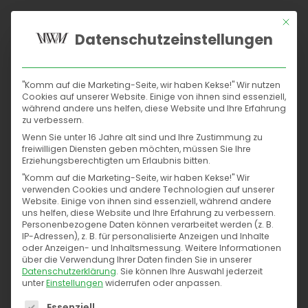
Mit di
Datenschutzeinstellungen
Home
"Komm auf die Marketing-Seite, wir haben Kekse!" Wir nutzen
Suchmaschinen
Cookies auf unserer Website. Einige von ihnen sind essenziell,
SE Ranking SEO Tool
während andere uns helfen, diese Website und Ihre Erfahrung
zu verbessern.
Social
Wenn Sie unter 16 Jahre alt sind und Ihre Zustimmung zu
Perfect way to Showcase Your Work
freiwilligen Diensten geben möchten, müssen Sie Ihre
Content
Erziehungsberechtigten um Erlaubnis bitten.
Home
Portfolio
SE Ranking SEO Tool
"Komm auf die Marketing-Seite, wir haben Kekse!" Wir
verwenden Cookies und andere Technologien auf unserer
Conversions
Website. Einige von ihnen sind essenziell, während andere
uns helfen, diese Website und Ihre Erfahrung zu verbessern.
Personenbezogene Daten können verarbeitet werden (z. B.
Kontakt
IP-Adressen), z. B. für personalisierte Anzeigen und Inhalte
oder Anzeigen- und Inhaltsmessung.
Weitere Informationen
über die Verwendung Ihrer Daten finden Sie in unserer
Datenschutzerklärung
.
Sie können Ihre Auswahl jederzeit
unter
Einstellungen
widerrufen oder anpassen.
Es folgt eine Liste der Service-Gruppen, für die eine
Essenziell